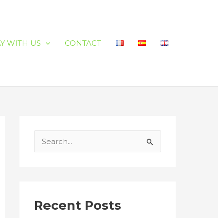
AY WITH US
CONTACT
S
e
a
r
c
Recent Posts
h