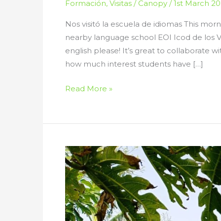
Formación
,
Visitas
/
Canopy
/
1st March 2
Nos visitó la escuela de idiomas This mor
nearby language school EOI Icod de los V
english please! It’s great to collaborate w
how much interest students have […]
Visita
Read More »
in
english
please!