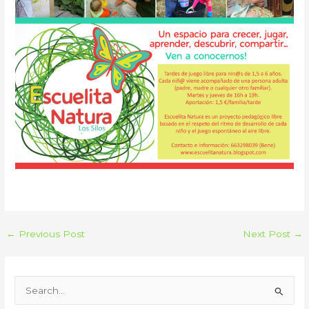
←
Previous Post
Next Post
→
S
e