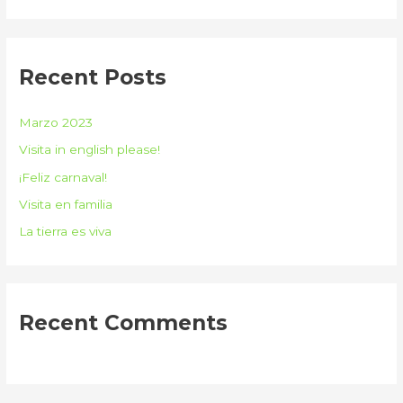
a
r
c
Recent Posts
h
f
Marzo 2023
o
Visita in english please!
r
¡Feliz carnaval!
:
Visita en familia
La tierra es viva
Recent Comments