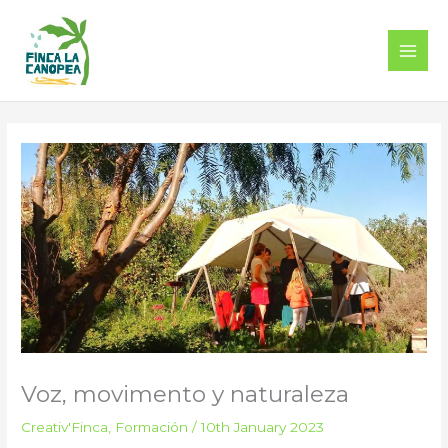
Skip
to
content
Main
Men
Voz, movimento y naturaleza
Creativ'Finca
,
Formación
/
10th January 2023