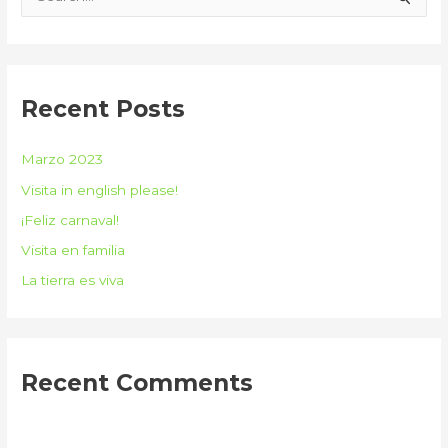
e
a
r
c
Recent Posts
h
f
Marzo 2023
o
Visita in english please!
r
¡Feliz carnaval!
:
Visita en familia
La tierra es viva
Recent Comments