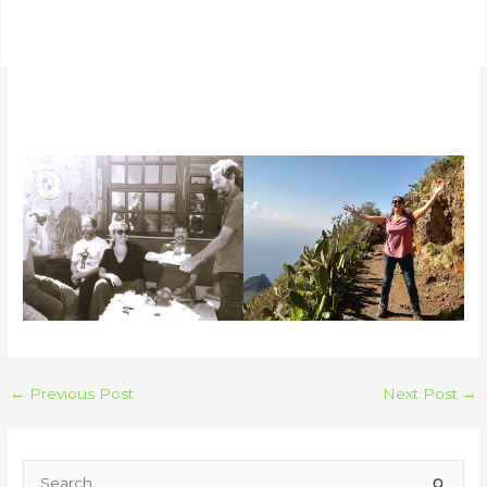
←
Previous Post
Next Post
→
S